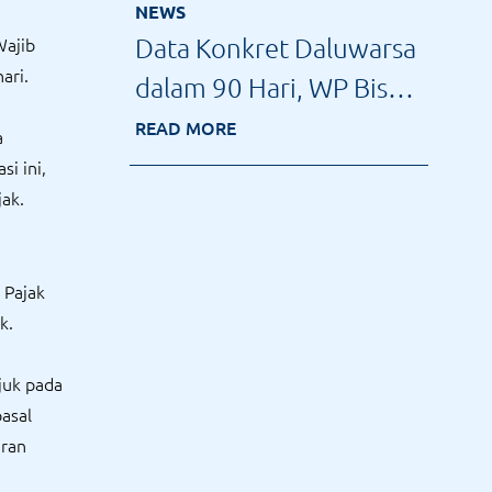
NEWS
Data Konkret Daluwarsa
Wajib
ari.
dalam 90 Hari, WP Bisa
Diperiksa Tanpa SP2DK
READ MORE
a
si ini,
ak.
 Pajak
k.
juk pada
asal
aran