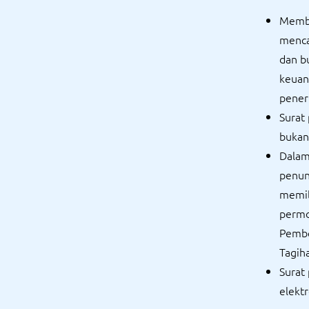
Membu
menca
dan bu
keuan
pener
Surat
bukan
Dalam
penun
memil
permo
Pembe
Tagih
Surat
elektr