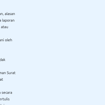
n, alasan
a laporan
 atau
ani oleh
idak
nan Surat
at
 secara
rtulis