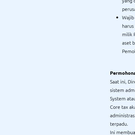
yang 
perusa
Wajib
harus
milik
aset 
Pemo
Permohona
Saat ini, D
sistem admi
System atau
Core tax ak
administras
terpadu.
Ini membua