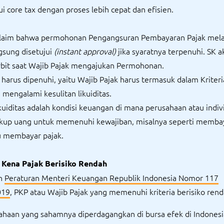
ui core tax dengan proses lebih cepat dan efisien.
aim bahwa permohonan Pengangsuran Pembayaran Pajak melal
ngsung disetujui
(instant approval)
jika syaratnya terpenuhi. SK a
rbit saat Wajib Pajak mengajukan Permohonan.
 harus dipenuhi, yaitu Wajib Pajak harus termasuk dalam Kriteri
mengalami kesulitan likuiditas.
ikuiditas adalah kondisi keuangan di mana perusahaan atau indiv
ukup uang untuk memenuhi kewajiban, misalnya seperti memba
u membayar pajak.
Kena Pajak Berisiko Rendah
an
Peraturan Menteri Keuangan Republik Indonesia Nomor 117
019
, PKP atau Wajib Pajak yang memenuhi kriteria berisiko renda
ahaan yang sahamnya diperdagangkan di bursa efek di Indonesi