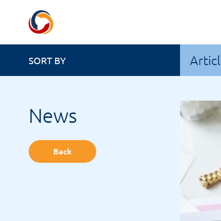
Artic
SORT BY
News
Back