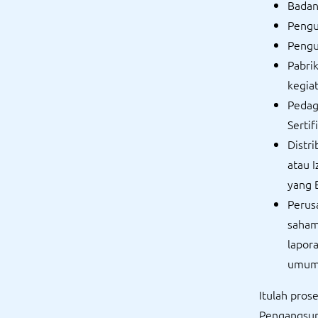
Badan
Pengu
Pengu
Pabri
kegia
Pedag
Sertif
Distri
atau I
yang 
Perus
saham
lapor
umum
Itulah pros
Pengangsur