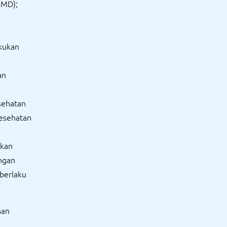
UMD);
akukan
an
esehatan
Kesehatan
ikan
ngan
berlaku
nan