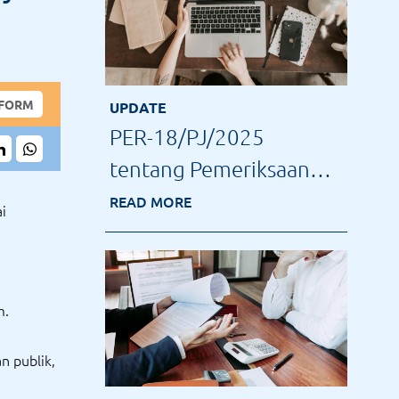
 FORM
UPDATE
PER-18/PJ/2025
tentang Pemeriksaan
Pajak Terbaru: Tindak
READ MORE
i
Lanjut Data Konkret
n
m.
n publik,