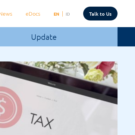
News
eDocs
Talk to Us
EN
ID
Update