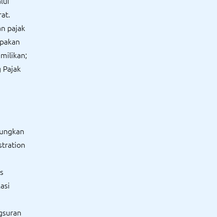
lui
at.
n pajak
upakan
milikan;
 Pajak
pungkan
stration
s
asi
gsuran