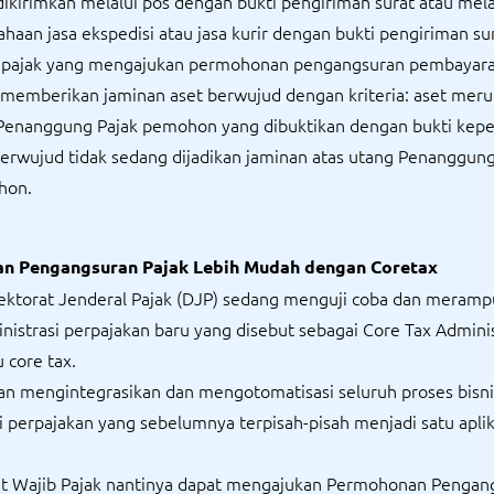
dikirimkan melalui pos dengan bukti pengiriman surat atau mela
haan jasa ekspedisi atau jasa kurir dengan bukti pengiriman sur
 pajak yang mengajukan permohonan pengangsuran pembayara
 memberikan jaminan aset berwujud dengan kriteria: aset mer
 Penanggung Pajak pemohon yang dibuktikan dengan bukti kepe
berwujud tidak sedang dijadikan jaminan atas utang Penanggung
hon.
n Pengangsuran Pajak Lebih Mudah dengan Coretax
irektorat Jenderal Pajak (DJP) sedang menguji coba dan meram
nistrasi perpajakan baru yang disebut sebagai Core Tax Admini
 core tax.
an mengintegrasikan dan mengotomatisasi seluruh proses bisni
i perpajakan yang sebelumnya terpisah-pisah menjadi satu aplik
t Wajib Pajak nantinya dapat mengajukan Permohonan Pengan