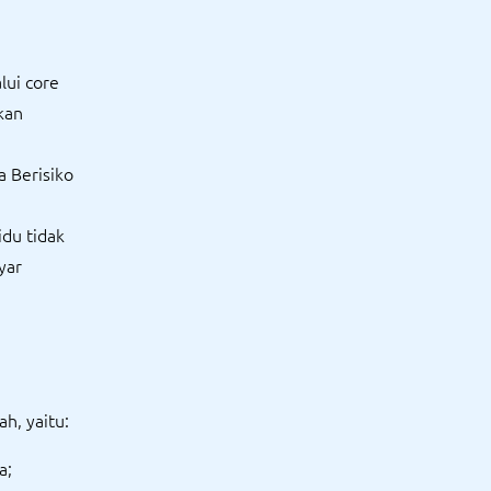
ui core
kan
a Berisiko
idu tidak
yar
h, yaitu:
a;