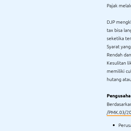
Pajak melal
DJP mengkl
tax bisa la
seketika te
Syarat yang
Rendah dan 
Kesulitan l
memiliki c
hutang ata
Pengusaha 
Berdasark
/PMK.03/2
Perus