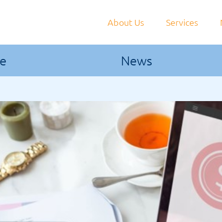
About Us
Services
le
News