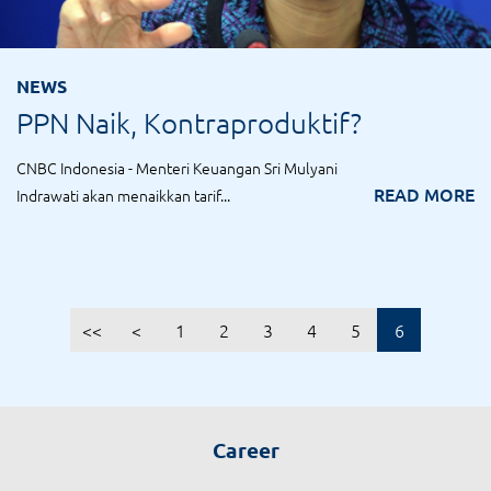
NEWS
PPN Naik, Kontraproduktif?
CNBC Indonesia - Menteri Keuangan Sri Mulyani
READ MORE
Indrawati akan menaikkan tarif...
<<
<
1
2
3
4
5
6
Career