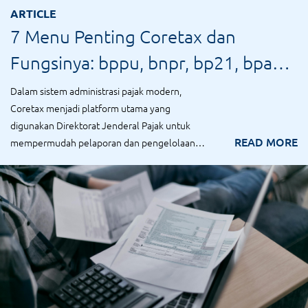
ARTICLE
7 Menu Penting Coretax dan
Fungsinya: bppu, bnpr, bp21, bpa1,
bpa2
Dalam sistem administrasi pajak modern,
Coretax menjadi platform utama yang
digunakan Direktorat Jenderal Pajak untuk
READ MORE
mempermudah pelaporan dan pengelolaan
kewajiban perpajak...