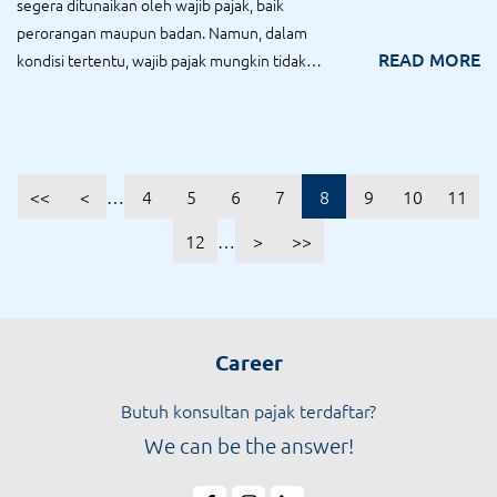
segera ditunaikan oleh wajib pajak, baik
perorangan maupun badan. Namun, dalam
READ MORE
kondisi tertentu, wajib pajak mungkin tidak
mampu memba...
<<
<
…
4
5
6
7
8
9
10
11
12
…
>
>>
Career
Butuh konsultan pajak terdaftar?
We can be the answer!