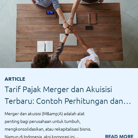
ARTICLE
Tarif Pajak Merger dan Akuisisi
Terbaru: Contoh Perhitungan dan
Dasar Hukum
Merger dan akuisisi (M&amp;A) adalah alat
penting bagi perusahaan untuk tumbuh,
mengkonsolidasikan, atau rekapitalisasi bisnis.
READ MORE
Namun di Indonesia, aksi korporasi ini