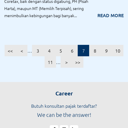
Coretax, baik dengan status digabung, PH (Pisah
Harta), maupun MT (Memilih Terpisah), sering
READ MORE
menimbulkan kebingungan bagi banyak...
<<
<
…
3
4
5
6
7
8
9
10
11
…
>
>>
Career
Butuh konsultan pajak terdaftar?
We can be the answer!